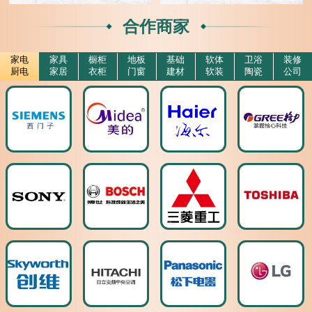
合作商家
家电
家具
橱柜
地板
基础
软体
卫浴
装修
厨电
家居
衣柜
门窗
建材
软装
陶瓷
公司