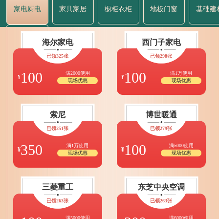
家电厨电
家具家居
橱柜衣柜
地板门窗
基础建
海尔家电
西门子家电
已领
325
张
已领
298
张
装修公司
100
100
满2000使用
满1万使用
¥
¥
现场优惠
现场优惠
索尼
博世暖通
已领
251
张
已领
279
张
350
100
满1万使用
满5000使用
¥
¥
现场优惠
现场优惠
三菱重工
东芝中央空调
已领
263
张
已领
263
张
满5000使用
满6000使用